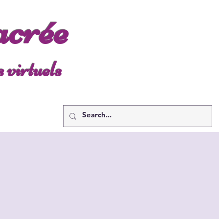
acrée
s virtuels