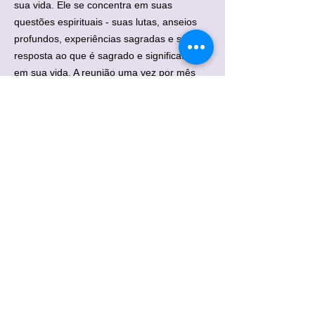
sua vida. Ele se concentra em suas
questões espirituais - suas lutas, anseios
profundos, experiências sagradas e sua
resposta ao que é sagrado e significativo
em sua vida. A reunião uma vez por mês
com o Diretor Espiritual é um “check-in”
gentil sobre as experiências que o
aproximaram de Deus ou que parecem
mais obstáculos em seu caminho.
Contacte-nos para marcar uma consulta.
Será uma honra atendê-lo.
Anterior
Próximo
Sacred Encounter Virtual Spiritual Center é um
ministério fretado da Open Catholic Church, Inc., uma
organização sem fins lucrativos 501(c)