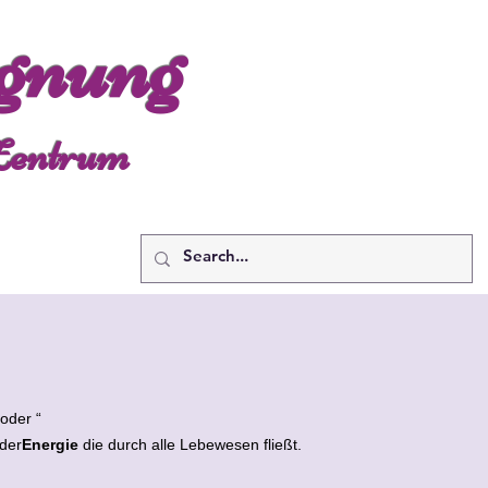
gnung
 Zentrum
oder “
der
Energie
die durch alle Lebewesen fließt.