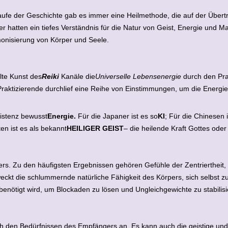
ufe der Geschichte gab es immer eine Heilmethode, die auf der Übertr
er hatten ein tiefes Verständnis für die Natur von Geist, Energie und M
onisierung von Körper und Seele.
lte Kunst des
Reiki
Kanäle die
Universelle Lebensenergie
durch den Prak
raktizierende durchlief eine Reihe von Einstimmungen, um die Energie 
xistenz bewusst
Energie.
Für die Japaner ist es so
KI
; Für die Chinesen 
en ist es als bekannt
HEILIGER GEIST
– die heilende Kraft Gottes oder
s. Zu den häufigsten Ergebnissen gehören Gefühle der Zentriertheit
eckt die schlummernde natürliche Fähigkeit des Körpers, sich selbst z
 benötigt wird, um Blockaden zu lösen und Ungleichgewichte zu stabilisi
 den Bedürfnissen des Empfängers an. Es kann auch die geistige und sp