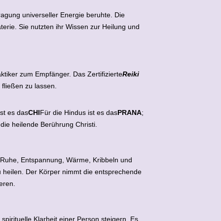
agung universeller Energie beruhte. Die
aterie. Sie nutzten ihr Wissen zur Heilung und
tiker zum Empfänger. Das Zertifizierte
Reiki
fließen zu lassen.
ist es das
CHI
Für die Hindus ist es das
PRANA
;
 die heilende Berührung Christi.
, Ruhe, Entspannung, Wärme, Kribbeln und
u heilen. Der Körper nimmt die entsprechende
eren.
irituelle Klarheit einer Person steigern. Es