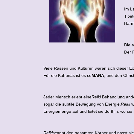
Im La
Tibet
Harm
Die a
Der P
Viele Rassen und Kulturen waren sich dieser E
Für die Kahunas ist es so
MANA
; und den Christ
Jeder Mensch erlebt eine
Reiki
Behandlung ander
sogar die subtile Bewegung von Energie.
Reiki
w
Energiemenge auf und leitet sie dorthin, wo sie
Reiki
scannt den gesamten Körper und passt sich